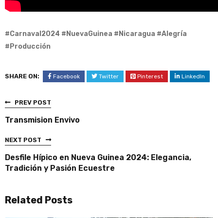
#Carnaval2024 #NuevaGuinea #Nicaragua #Alegría
#Producción
SHARE ON:
Facebook
Twitter
Pinterest
LinkedIn
PREV POST
Transmision Envivo
NEXT POST
Desfile Hípico en Nueva Guinea 2024: Elegancia,
Tradición y Pasión Ecuestre
Related Posts