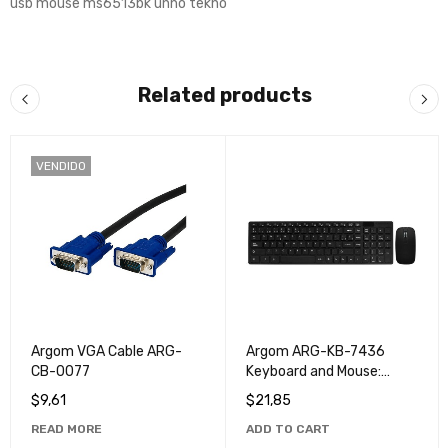
usb mouse ms6513bk unno tekno
Related products
VENDIDO
Argom VGA Cable ARG-
Argom ARG-KB-7436
CB-0077
Keyboard and Mouse:
Perfect Computer and
$
9,61
$
21,85
Gaming Combo
READ MORE
ADD TO CART