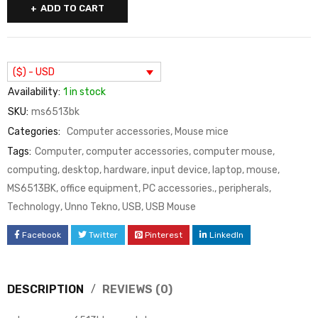
ADD TO CART
($) - USD
Availability:
1 in stock
SKU:
ms6513bk
Categories:
Computer accessories
,
Mouse mice
Tags:
Computer
,
computer accessories
,
computer mouse
,
computing
,
desktop
,
hardware
,
input device
,
laptop
,
mouse
,
MS6513BK
,
office equipment
,
PC accessories.
,
peripherals
,
Technology
,
Unno Tekno
,
USB
,
USB Mouse
Facebook
Twitter
Pinterest
LinkedIn
DESCRIPTION
REVIEWS (0)