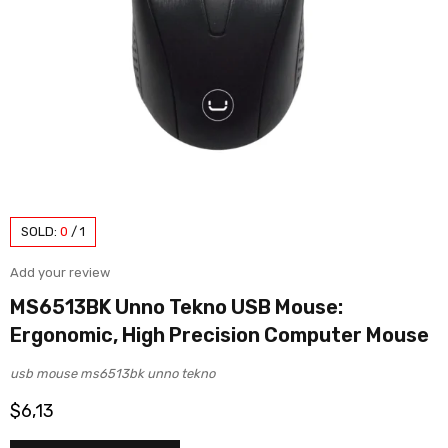
SOLD:
0
/
1
Add your review
MS6513BK Unno Tekno USB Mouse:
Ergonomic, High Precision Computer Mouse
usb mouse ms6513bk unno tekno
$
6,13