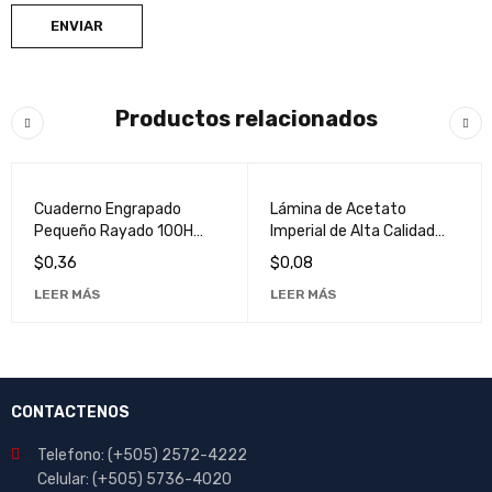
Productos relacionados
VENDIDO
VENDIDO
Cuaderno Engrapado
Lámina de Acetato
Pequeño Rayado 100H
Imperial de Alta Calidad
Pacasa - Libreta
para Fotocopias -
$
0,36
$
0,08
Compacta para Notas y
Transparente y Duradera
LEER MÁS
LEER MÁS
Dibujos
CONTACTENOS
Telefono: (+505) 2572-4222
Celular: (+505) 5736-4020