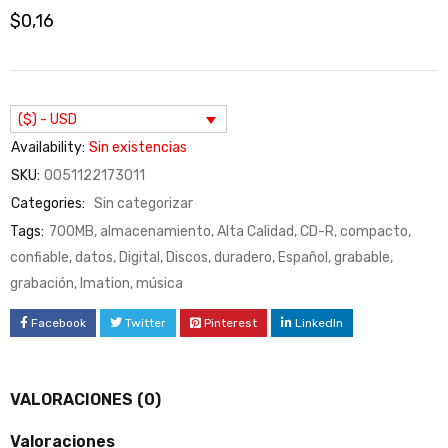
$
0,16
($) - USD
Availability:
Sin existencias
SKU:
0051122173011
Categories:
Sin categorizar
Tags:
700MB
,
almacenamiento
,
Alta Calidad
,
CD-R
,
compacto
,
confiable
,
datos
,
Digital
,
Discos
,
duradero
,
Español
,
grabable
,
grabación
,
Imation
,
música
Facebook
Twitter
Pinterest
LinkedIn
VALORACIONES (0)
Valoraciones