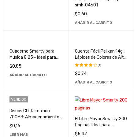
smk-04601
$
0,60
AÑADIR AL CARRITO
Cuaderno Smarty para
Cuenta Fácil Pelikan 14g:
Música 8.25 - Ideal para
Lápices de Colores de Alta
Compositores y Músicos
Calidad
(1)
$
0,85
$
0,74
Valorado
AÑADIR AL CARRITO
con
AÑADIR AL CARRITO
4.00
de
5
VENDIDO
Discos CD-R Imation
700MB: Almacenamiento
El Libro Mayor Smarty 200
de Alta Calidad y
Paginas Ideal para
$
0,16
Durabilidad
Contabilidad
$
5,42
LEER MÁS