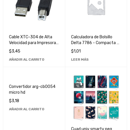
Cable XTC-304 de Alta
Calculadora de Bolsillo
Velocidad para Impresora
Delta 7786 - Compacta y
USB 1.0 - Conexión
Portátil para Uso Diario
$
3,45
$
1,01
Estable y Rápida
AÑADIR AL CARRITO
LEER MÁS
Convertidor arg-cb0054
micro hd
$
3,18
AÑADIR AL CARRITO
Cuad univ smarty peq