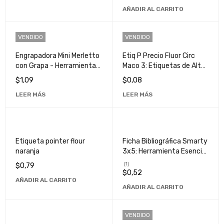
AÑADIR AL CARRITO
VENDIDO
VENDIDO
Engrapadora Mini Merletto
Etiq P Precio Fluor Circ
con Grapa - Herramienta
Maco 3: Etiquetas de Alta
de Oficina Compacta y
Calidad y Durabilidad
$
1,09
$
0,08
Eficiente
LEER MÁS
LEER MÁS
Etiqueta pointer flour
Ficha Bibliográfica Smarty
naranja
3x5: Herramienta Esencial
para Organización y
(1)
$
0,79
Referencia
$
0,52
AÑADIR AL CARRITO
AÑADIR AL CARRITO
VENDIDO