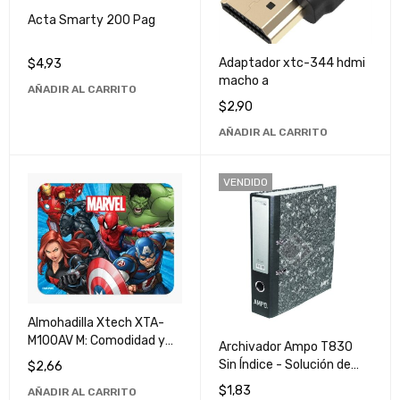
Acta Smarty 200 Pag
Adaptador xtc-344 hdmi
$
4,93
macho a
AÑADIR AL CARRITO
$
2,90
AÑADIR AL CARRITO
VENDIDO
Almohadilla Xtech XTA-
M100AV M: Comodidad y
Archivador Ampo T830
Calidad Superior para tu
Sin Índice - Solución de
$
2,66
Descanso
Almacenamiento de
$
1,83
AÑADIR AL CARRITO