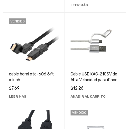
Documentos de Alta
LEER MÁS
Calidad
VENDIDO
cable hdmi xtc-606 6ft
Cable USB KAC-210SV de
xtech
Alta Velocidad para iPhone
Mi - Compatible y
$
7,69
$
12,26
Duradero
LEER MÁS
AÑADIR AL CARRITO
VENDIDO