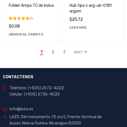
Folder Ampo TC de bolsa
Hub tipo c arg-ub-0181
argom
(1)
$
20,72
$
0,08
Valorado
LEER MÁS
con
5.00
AÑADIR AL CARRITO
de 5
1
2
3
NEXT
CONTACTENOS
Telefono: (+505) 2572-4222
Celular: (+505) 5736-4020
info@lazo.es
LAZO. Del monumento 75 vrs E, Frente terminal de
buses, Nueva Guinea, Nicaragua 82500