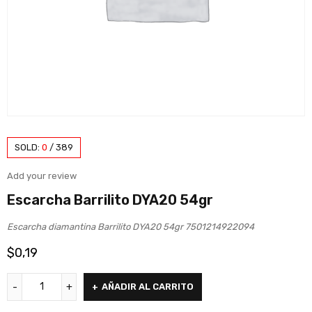
SOLD:
0
/
389
Add your review
Escarcha Barrilito DYA20 54gr
Escarcha diamantina Barrilito DYA20 54gr 7501214922094
$
0,19
AÑADIR AL CARRITO