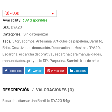
($) - USD
Availability:
389 disponibles
SKU:
DYA20
Categories:
Sin categorizar
Tags:
54gr
,
adornos
,
Artesanía
,
Artículos de papelería
,
Barrilito
,
Brillo
,
Creatividad
,
decoración
,
Decoración de fiestas.
,
DYA20
,
Escarcha
,
escarcha decorativa.
,
escarcha para manualidades
,
manualidades.
,
proyecto DIY
,
Purpurina
,
Suministros de arte
Facebook
Twitter
Pinterest
LinkedIn
DESCRIPCIÓN
VALORACIONES (0)
Escarcha diamantina Barrilito DYA20 54gr