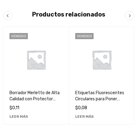
Productos relacionados
VENDIDO
VENDIDO
Borrador Merletto de Alta
Etiquetas Fluorescentes
Calidad con Protector
Circulares para Poner
Duradero 7 - Ideal para Uso
Precio Maco 3 - Ideal para
$
0,11
$
0,08
Escolar y Profesional
Negocios y Tiendas
LEER MÁS
LEER MÁS