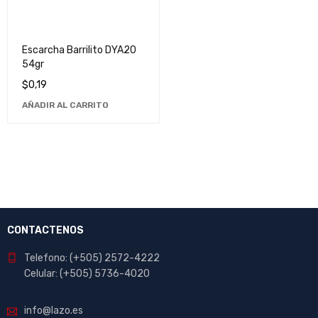
Escarcha Barrilito DYA20
54gr
$
0,19
AÑADIR AL CARRITO
CONTACTENOS
Telefono: (+505) 2572-4222
Celular: (+505) 5736-4020
info@lazo.es