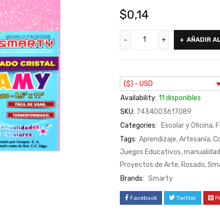
$
0,14
AÑADIR A
($) - USD
Availability:
11 disponibles
SKU:
7434003617089
Categories:
Escolar y Oficina
,
F
Tags:
Aprendizaje
,
Artesanía
,
Co
Juegos Educativos
,
manualidad
Proyectos de Arte
,
Rosado
,
Sma
Brands:
Smarty
Facebook
Twitter
P