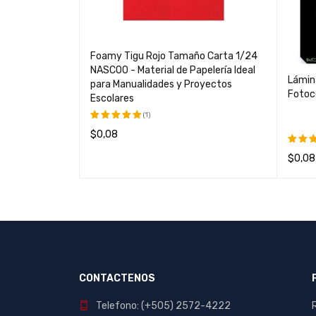
gro 1/12 -
Foamy Tigu Rojo Tamaño Carta 1/24
nfiado para
NASC00 - Material de Papelería Ideal
Lámin
para Manualidades y Proyectos
Fotoco
Escolares
(1)
$
0,08
Valorado
con
5.00
LEER MÁS
QUICK VIEW
$
0,08
de 5
Valor
con
5
AÑADI
de 5
CONTACTENOS
Telefono: (+505) 2572-4222