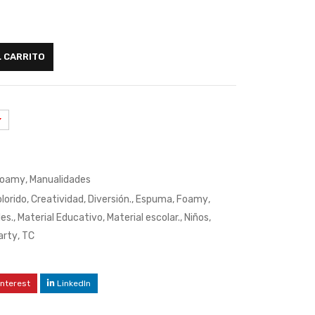
L CARRITO
oamy
,
Manualidades
lorido
,
Creatividad
,
Diversión.
,
Espuma
,
Foamy
,
es.
,
Material Educativo
,
Material escolar.
,
Niños
,
rty
,
TC
interest
LinkedIn