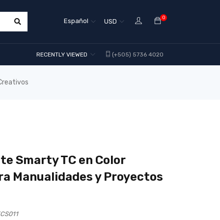
0
Español
USD
RECENTLY VIEWED
(+505) 5736 4020
Creativos
te Smarty TC en Color
ara Manualidades y Proyectos
FCS011