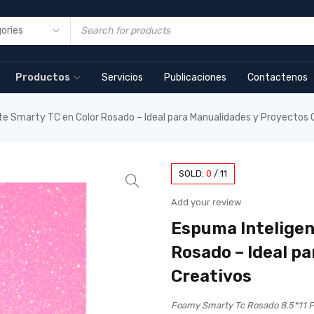
Productos
Servicios
Publicaciones
Contactenos
te Smarty TC en Color Rosado – Ideal para Manualidades y Proyectos 
SOLD:
0
/
11
Add your review
Espuma Inteligen
Rosado – Ideal p
Creativos
Foamy Smarty Tc Rosado 8.5*11 