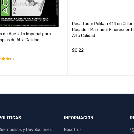
Resaltador Pelikan 414 en Color
Rosado - Marcador Fluorescent
a de Acetato Imperial para
Alta Calidad
pias de Alta Calidad
$
0,22
LEER MÁS
QUICK VIEW
(1)
ado
.00
R AL CARRITO
QUICK VIEW
POLITICAS
INFORMACION
R
Reembolsos y Devoluciones
Nosotros
*S