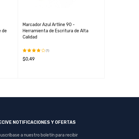
Marcador Azul Artline 90 -
Lapicero Paper
e de
Herramienta de Escritura de Alta
Bolígrafo de Al
Calidad
Escritura Suav
(1)
$
0,11
$
0,49
Valorado
LEER MÁS
QUI
con
LEER MÁS
QUICK VIEW
4.00
de
5
ECIVE NOTIFICACIONES Y OFERTAS
uscríbase a nuestro boletín para recibir