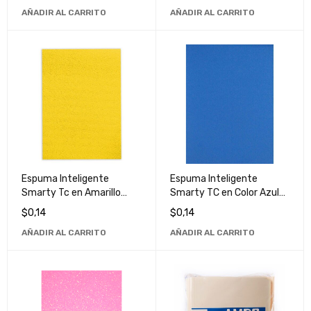
Arte
Producto Ecológico y
AÑADIR AL CARRITO
AÑADIR AL CARRITO
Seguro
Espuma Inteligente
Espuma Inteligente
Smarty Tc en Amarillo
Smarty TC en Color Azul
Canari - Producto de Alta
Rey - Ideal para Confort y
$
0,14
$
0,14
Calidad
Soporte
AÑADIR AL CARRITO
AÑADIR AL CARRITO