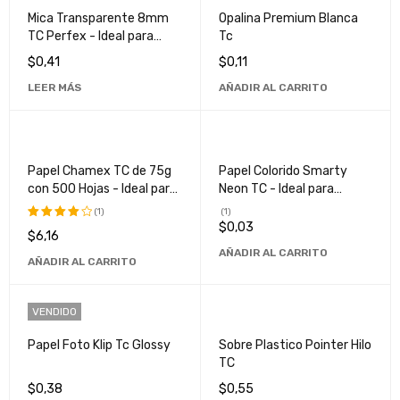
Mica Transparente 8mm
Opalina Premium Blanca
TC Perfex - Ideal para
Tc
Protección y Decoración
$
0,41
$
0,11
LEER MÁS
AÑADIR AL CARRITO
Papel Chamex TC de 75g
Papel Colorido Smarty
con 500 Hojas - Ideal para
Neon TC - Ideal para
Impresiones de Alta
Manualidades y Proyectos
(1)
(1)
Calidad
Creativos
$
0,03
$
6,16
Valorado
con
AÑADIR AL CARRITO
AÑADIR AL CARRITO
4.00
de
5
VENDIDO
Papel Foto Klip Tc Glossy
Sobre Plastico Pointer Hilo
TC
$
0,38
$
0,55