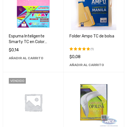
Espuma Inteligente
Folder Ampo TC de bolsa
Smarty TC en Color
Rosado - Ideal para
(1)
$
0,14
Manualidades y Proyectos
$
0,08
Valorado
AÑADIR AL CARRITO
Creativos
con
5.00
AÑADIR AL CARRITO
de 5
VENDIDO