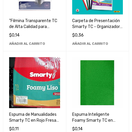
"Filmina Transparente TC
Carpeta de Presentación
de Alta Calidad para
Smarty TC - Organizador
Presentaciones
de Documentos de Alta
$
0,14
$
0,36
Profesionales"
Calidad
AÑADIR AL CARRITO
AÑADIR AL CARRITO
Espuma de Manualidades
Espuma Inteligente
Smarty TC en Rojo Fresa
Foamy Smarty TC en
Liso - Material Escolar y de
Color Verde Bandera -
$
0,11
$
0,14