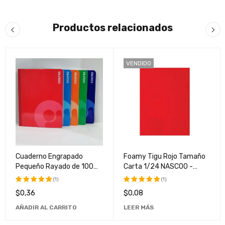
Productos relacionados
VENDIDO
Cuaderno Engrapado
Foamy Tigu Rojo Tamaño
Pequeño Rayado de 100
Carta 1/24 NASC00 -
Hojas Pacasa - Ideal para
Material de Papelería Ideal
(1)
(1)
Notas y Dibujos
para Manualidades y
$
0,36
$
0,08
Valorado
Valorado
Proyectos Escolares
con
5.00
con
5.00
AÑADIR AL CARRITO
LEER MÁS
de 5
de 5