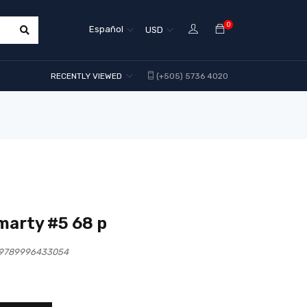
0
Español
USD
RECENTLY VIEWED
(+505) 5736 4020
smarty #5 68 p
ag 9789996433054