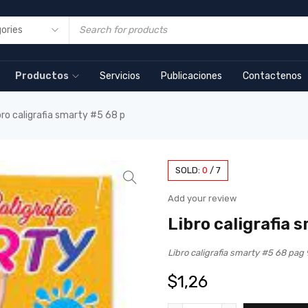
Productos
Servicios
Publicaciones
Contactenos
bro caligrafia smarty #5 68 p
SOLD:
0
/
7
Add your review
Libro caligrafia 
Libro caligrafia smarty #5 68 p
$
1,26