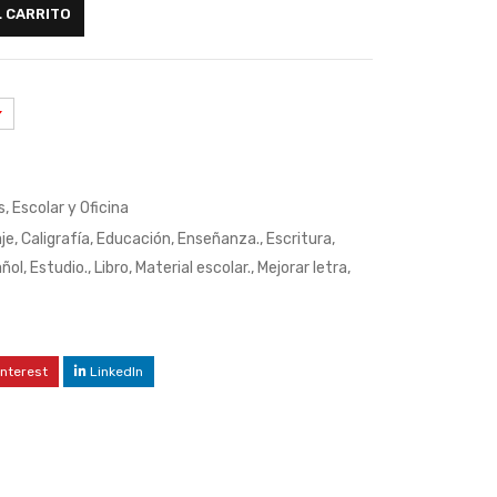
L CARRITO
s
,
Escolar y Oficina
je
,
Caligrafía
,
Educación
,
Enseñanza.
,
Escritura
,
ñol
,
Estudio.
,
Libro
,
Material escolar.
,
Mejorar letra
,
interest
LinkedIn