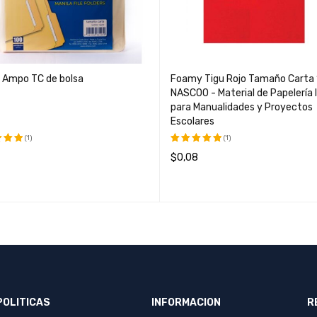
r Ampo TC de bolsa
Foamy Tigu Rojo Tamaño Carta
NASC00 - Material de Papelería 
para Manualidades y Proyectos
Escolares
(1)
(1)
$
0,08
ado
Valorado
.00
con
5.00
R AL CARRITO
QUICK VIEW
LEER MÁS
QUICK VIEW
de 5
POLITICAS
INFORMACION
R