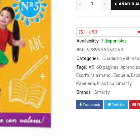
AÑADIR A
($) - USD
Availability:
7 disponibles
SKU:
9789996433054
Categories:
Cuaderno y libreta
Tags:
#5
,
68 páginas
,
Aprendiza
Escritura a mano.
,
Escuela
,
Espa
Papelería
,
Práctica
,
Smarty
Brands:
Smarty
Facebook
Twitter
P