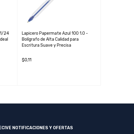
 1/24
Lapicero Papermate Azul 100 1.0 -
Teclado Klip 
Ideal
Bolígrafo de Alta Calidad para
Escritura Suave y Precisa
$
0,11
$
9,03
LEER MÁS
QUICK VIEW
AÑADIR AL CAR
ECIVE NOTIFICACIONES Y OFERTAS