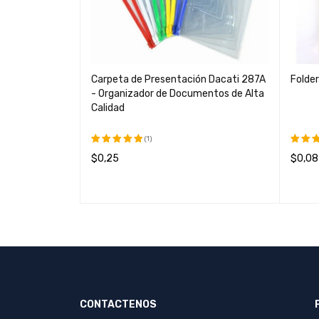
Carpeta de Presentación Dacati 287A
Folde
- Organizador de Documentos de Alta
rial para
Calidad
dad
(1)
$
0,25
$
0,08
Valorado
Valor
con
5.00
con
5
AÑADIR AL CARRITO
QUICK VIEW
AÑADI
de 5
de 5
ICK VIEW
CONTACTENOS