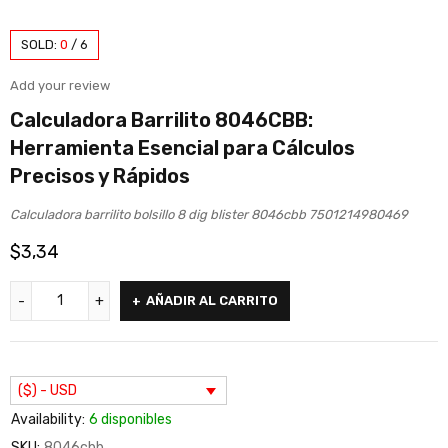
SOLD:
0
/
6
Add your review
Calculadora Barrilito 8046CBB:
Herramienta Esencial para Cálculos
Precisos y Rápidos
Calculadora barrilito bolsillo 8 dig blister 8046cbb 7501214980469
$
3,34
AÑADIR AL CARRITO
($) - USD
Availability:
6 disponibles
SKU:
8046cbb