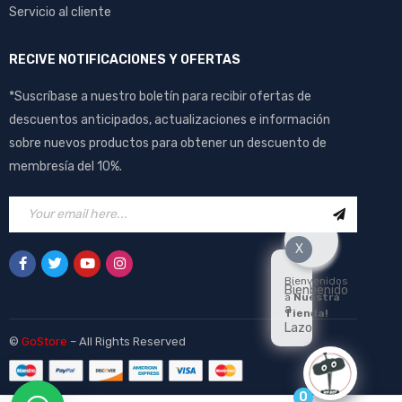
Servicio al cliente
RECIVE NOTIFICACIONES Y OFERTAS
*Suscríbase a nuestro boletín para recibir ofertas de
descuentos anticipados, actualizaciones e información
sobre nuevos productos para obtener un descuento de
membresía del 10%.
X
Bienvenidos
Bienbenido
a
Nuestra
a
Tienda!
Lazo
©
GoStore
– All Rights Reserved
0