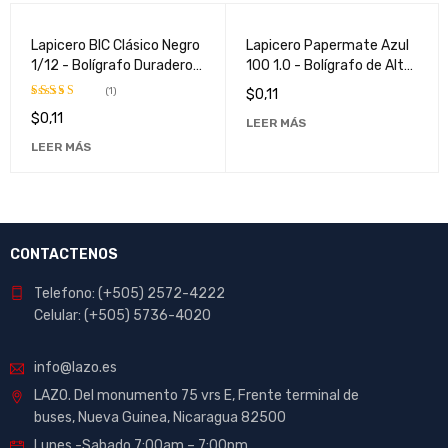
VENDIDO
VENDIDO
Lapicero BIC Clásico Negro
Lapicero Papermate Azul
1/12 - Bolígrafo Duradero y
100 1.0 - Bolígrafo de Alta
Confiado para Escritura
Calidad para Escritura
(1)
$
0,11
Diaria"
Suave y Precisa
$
0,11
Valorado
LEER MÁS
con
4.00
LEER MÁS
de 5
CONTACTENOS
Telefono: (+505) 2572-4222
Celular: (+505) 5736-4020
info@lazo.es
LAZO. Del monumento 75 vrs E, Frente terminal de
buses, Nueva Guinea, Nicaragua 82500
Lunes -Sabado 7:00am – 7:00pm