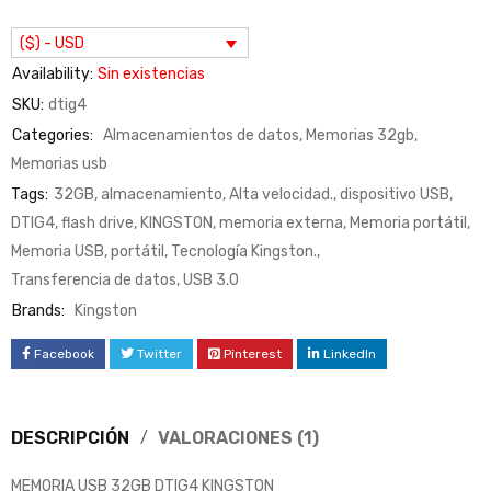
($) - USD
Availability:
Sin existencias
SKU:
dtig4
Categories:
Almacenamientos de datos
,
Memorias 32gb
,
Memorias usb
Tags:
32GB
,
almacenamiento
,
Alta velocidad.
,
dispositivo USB
,
DTIG4
,
flash drive
,
KINGSTON
,
memoria externa
,
Memoria portátil
,
Memoria USB
,
portátil
,
Tecnología Kingston.
,
Transferencia de datos
,
USB 3.0
Brands:
Kingston
Facebook
Twitter
Pinterest
LinkedIn
DESCRIPCIÓN
VALORACIONES (1)
MEMORIA USB 32GB DTIG4 KINGSTON