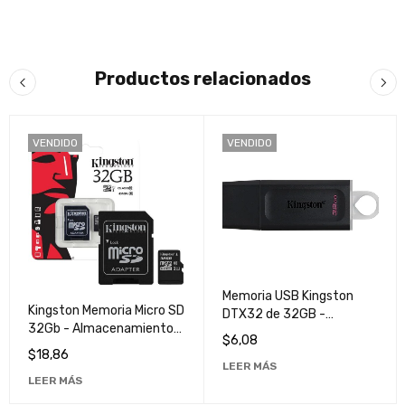
Productos relacionados
VENDIDO
VENDIDO
Memoria USB Kingston
Kingston Memoria Micro SD
DTX32 de 32GB -
32Gb - Almacenamiento
Almacenamiento Portátil
$
6,08
de Alta Velocidad y Calidad
y Rápido
$
18,86
Superior
LEER MÁS
LEER MÁS