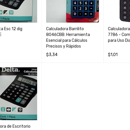
ta Esc 12 dig
Calculadora Barrilito
Calculadora 
E
8046CBB: Herramienta
7786 - Com
Esencial para Cálculos
para Uso Dia
Precisos y Rápidos
$
3,34
$
1,01
S
QUICK VIEW
AÑADIR AL CARRIT
QUICK
LEER MÁS
O
VIEW
ora de Escritorio