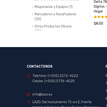
Delta 7
Dígitos -
Maquinarias y Equipos (1)
Hogar
Marcadores y Resaltadores
(25)
$
8,00
Valorad
Otros Productos Oficina
con
AÑADIR 
(25)
4.00
de
5
Pegamentos y Silicon (47)
Reglas y Estuches
Geometricos (6)
Tablero (2)
Tajadores (4)
CONTACTENOS
Tijeras (12)
Telefono: (+505) 2572-4222
Celular: (+505) 5736-4020
PRICE
info@lazo.es
LAZO. Del monumento 75 vrs E, Frente
Precio:
$0
—
$10
FILTRAR