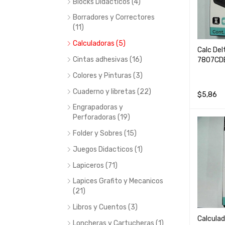
Blocks Didacticos (4)
Borradores y Correctores
(11)
Calculadoras (5)
Calc Del
Cintas adhesivas (16)
7807CD
Colores y Pinturas (3)
Cuaderno y libretas (22)
$
5,86
Engrapadoras y
LEER MÁ
Perforadoras (19)
Folder y Sobres (15)
Juegos Didacticos (1)
Lapiceros (71)
Lapices Grafito y Mecanicos
(21)
Libros y Cuentos (3)
Calculad
Loncheras y Cartucheras (1)