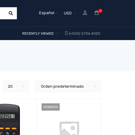
0
Español
USD
RECENTLY VIEWED
(+505) 5736 4020
20
Orden predeterminado
VENDIDO