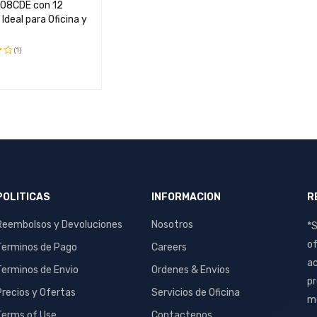
808CDE con 12
 Ideal para Oficina y
(1)
o
AL CARRIT
QUICK
O
VIEW
POLITICAS
INFORMACION
R
Reembolsos y Devoluciones
Nosotros
*S
of
Terminos de Pago
Careers
ac
Terminos de Envio
Ordenes & Envios
pr
Precios y Ofertas
Servicios de Oficina
me
Terms of Use
Contactenos