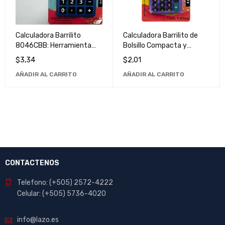
Calculadora Barrilito
Calculadora Barrilito de
8046CBB: Herramienta
Bolsillo Compacta y
Esencial para Cálculos
Portátil para Uso Diario
$
3,34
$
2,01
Precisos y Rápidos
AÑADIR AL CARRITO
AÑADIR AL CARRITO
CONTACTENOS
Telefono: (+505) 2572-4222
Celular: (+505) 5736-4020
info@lazo.es