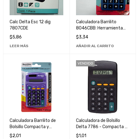
Calc Delta Esc 12 dig
Calculadora Barrilito
7807CDE
8046CBB: Herramienta
Esencial para Cálculos
$
5,86
$
3,34
Precisos y Rápidos
LEER MÁS
AÑADIR AL CARRITO
VENDIDO
Calculadora Barrilito de
Calculadora de Bolsillo
Bolsillo Compacta y
Delta 7786 - Compacta y
Portátil para Uso Diario
Portátil para Uso Diario
$
2,01
$
1,01