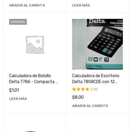
AÑADIR AL CARRITO
LEER MÁS
VENDIDO
Calculadora de Bolsillo
Calculadora de Escritorio
Delta 7786 - Compacta y
Delta 7808CDE con 12
Portátil para Uso Diario
Dígitos - Ideal para Oficina
(1)
$
1,01
y Hogar
$
8,00
Valorado
LEER MÁS
con
AÑADIR AL CARRITO
4.00
de
5