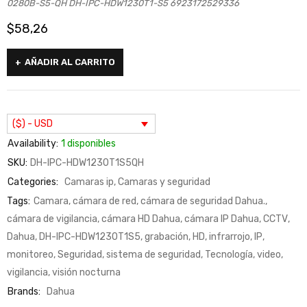
0280B-S5-QH DH-IPC-HDW1230T1-S5 6923172529336
$
58,26
AÑADIR AL CARRITO
($) - USD
Availability:
1 disponibles
SKU:
DH-IPC-HDW1230T1S5QH
Categories:
Camaras ip
,
Camaras y seguridad
Tags:
Camara
,
cámara de red
,
cámara de seguridad Dahua.
,
cámara de vigilancia
,
cámara HD Dahua
,
cámara IP Dahua
,
CCTV
,
Dahua
,
DH-IPC-HDW1230T1S5
,
grabación
,
HD
,
infrarrojo
,
IP
,
monitoreo
,
Seguridad
,
sistema de seguridad
,
Tecnología
,
video
,
vigilancia
,
visión nocturna
Brands:
Dahua