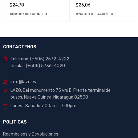
Alta Definición - Ideal para
$
24,78
$
26,06
Vigilancia Doméstica y
AÑADIR AL CARRITO
AÑADIR AL CARRITO
Comercial
CONTACTENOS
Telefono: (+505) 2572-4222
Celular: (+505) 5736-4020
info@lazo.es
LAZO. Del monumento 75 vrs E, Frente terminal de
buses, Nueva Guinea, Nicaragua 82500
Lunes -Sabado 7:00am – 7:00pm
POLITICAS
Reembolsos y Devoluciones