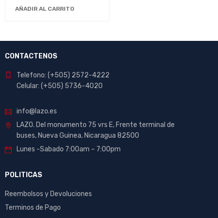
para Vigilancia Doméstica
AÑADIR AL CARRITO
y Comercial
CONTACTENOS
Telefono: (+505) 2572-4222
Celular: (+505) 5736-4020
info@lazo.es
LAZO. Del monumento 75 vrs E, Frente terminal de
buses, Nueva Guinea, Nicaragua 82500
Lunes -Sabado 7:00am – 7:00pm
POLITICAS
Reembolsos y Devoluciones
Terminos de Pago