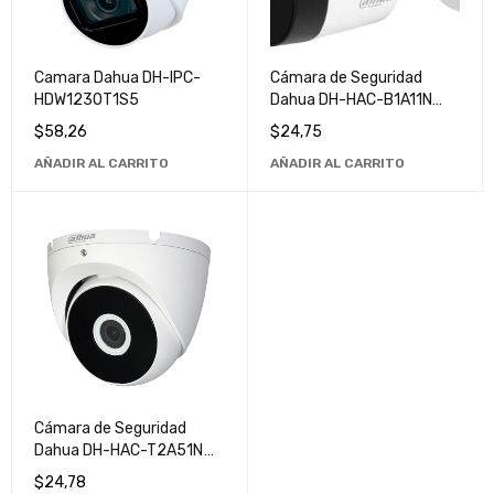
Camara Dahua DH-IPC-
Cámara de Seguridad
HDW1230T1S5
Dahua DH-HAC-B1A11N
1MP - Alta Definición para
$
58,26
$
24,75
Vigilancia Doméstica y
AÑADIR AL CARRITO
AÑADIR AL CARRITO
Empresarial
Cámara de Seguridad
Dahua DH-HAC-T2A51N
de Alta Definición - Ideal
$
24,78