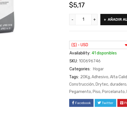
$
5,17
AÑADIR A
($) - USD
Availability:
41 disponibles
SKU:
100696746
Categories:
Hogar
Tags:
20Kg
,
Adhesivo
,
Alta Cali
Construcción
,
Drytec
,
duradero
Pegamento
,
Piso
,
Porcelanato
,
Facebook
Twitter
P