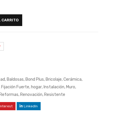
L CARRITO
dad
,
Baldosas
,
Bond Plus
,
Bricolaje
,
Cerámica
,
,
Fijación Fuerte
,
hogar
,
Instalación
,
Muro
,
Reformas
,
Renovación
,
Resistente
interest
LinkedIn