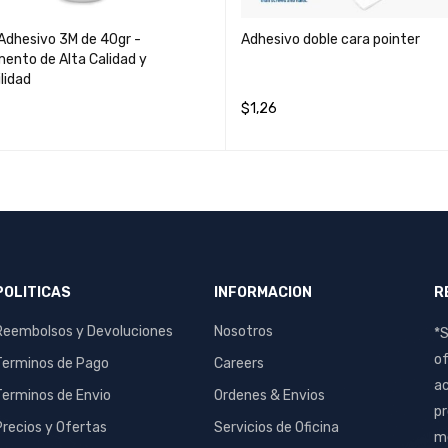
 Adhesivo 3M de 40gr -
Adhesivo doble cara pointer
ento de Alta Calidad y
lidad
$
1,26
MÁS
QUICK VIEW
AÑADIR AL CARRITO
QUICK VIEW
POLITICAS
INFORMACION
R
Reembolsos y Devoluciones
Nosotros
*S
of
Terminos de Pago
Careers
ac
Terminos de Envio
Ordenes & Envios
pr
Precios y Ofertas
Servicios de Oficina
me