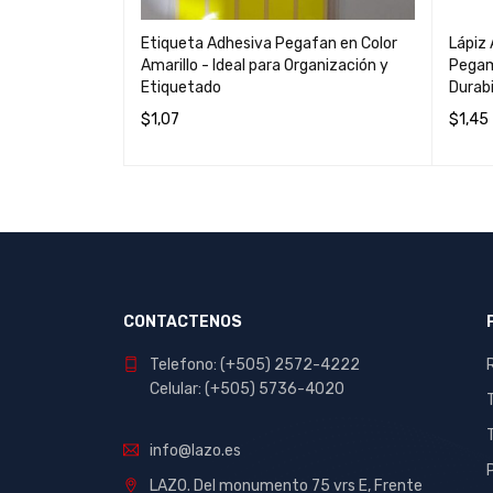
to 1.5 - Ideal
Etiqueta Adhesiva Pegafan en Color
Lápiz
royectos
Amarillo - Ideal para Organización y
Pegam
Etiquetado
Durabi
$
1,07
$
1,45
AÑADIR AL CARRITO
QUICK VIEW
LEER 
CONTACTENOS
Telefono: (+505) 2572-4222
Celular: (+505) 5736-4020
info@lazo.es
LAZO. Del monumento 75 vrs E, Frente