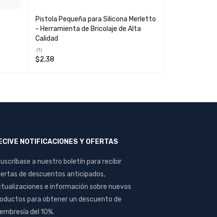
Pistola Pequeña para Silicona Merletto
Pegamento Ext
- Herramienta de Bricolaje de Alta
40Grm FB-40 -
Calidad
Manualidades 
(1)
$
0,19
$
2,38
LEER MÁS
QUI
LEER MÁS
QUICK VIEW
ECIVE NOTIFICACIONES Y OFERTAS
uscríbase a nuestro boletín para recibir
ertas de descuentos anticipados,
tualizaciones e información sobre nuevos
oductos para obtener un descuento de
mbresía del 10%.