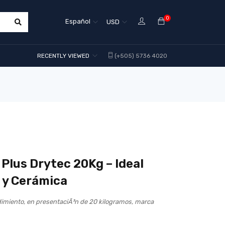
0
Español
USD
RECENTLY VIEWED
(+505) 5736 4020
lus Drytec 20Kg – Ideal
 y Cerámica
imiento, en presentaciÃ³n de 20 kilogramos, marca