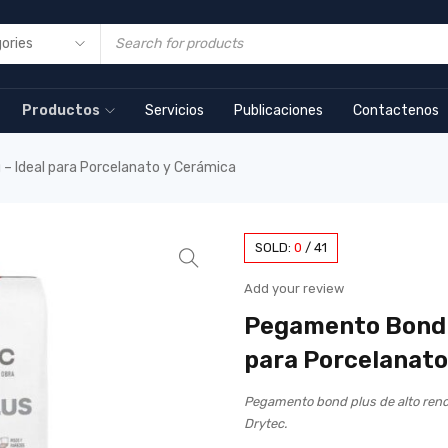
Productos
Servicios
Publicaciones
Contactenos
– Ideal para Porcelanato y Cerámica
SOLD:
0
/
41
Add your review
Pegamento Bond P
para Porcelanato
Pegamento bond plus de alto rend
Drytec.