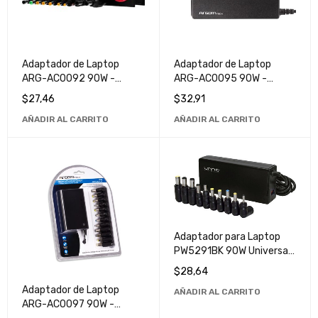
Adaptador de Laptop
Adaptador de Laptop
ARG-AC0092 90W -
ARG-AC0095 90W -
Cargador Universal de Alta
Cargador Universal de Alta
$
27,46
$
32,91
Eficiencia para Portátiles
Potencia para Portátiles
AÑADIR AL CARRITO
AÑADIR AL CARRITO
Adaptador para Laptop
PW5291BK 90W Universal
- Compatible con Múltiples
$
28,64
Marcas
Adaptador de Laptop
AÑADIR AL CARRITO
ARG-AC0097 90W -