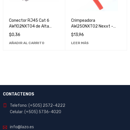
Conector RJ45 Cat 6
Crimpeadora
AW102NXT04 de Alta
AW250NXT02 Nexxt -
Velocidad para Redes
Herramienta de Alta
$
0,36
$
13,96
Ethernet
Calidad para Redes
AÑADIR AL CARRITO
LEER MÁS
CONTACTENOS
Telefono: (+505) 2572-4222
Celular: (+505) 5736-4020
info@lazo.es