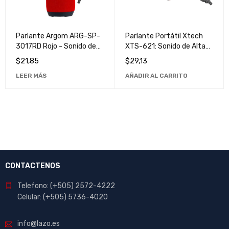
Parlante Argom ARG-SP-
Parlante Portátil Xtech
3017RD Rojo - Sonido de
XTS-621: Sonido de Alta
Alta Calidad y Diseño
Calidad en Movimiento
$
21,85
$
29,13
Moderno
LEER MÁS
AÑADIR AL CARRITO
CONTACTENOS
Telefono: (+505) 2572-4222
Celular: (+505) 5736-4020
info@lazo.es