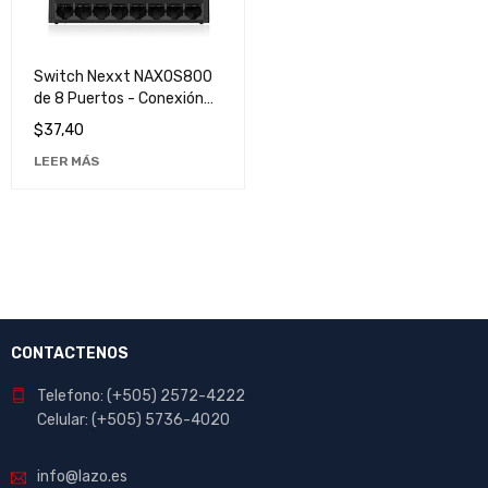
Switch Nexxt NAXOS800
de 8 Puertos - Conexión
de Red Rápida y Eficiente
$
37,40
LEER MÁS
CONTACTENOS
Telefono: (+505) 2572-4222
Celular: (+505) 5736-4020
info@lazo.es