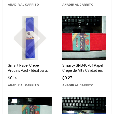
AÑADIR AL CARRITO
AÑADIR AL CARRITO
Smart Papel Crepe
Smarty SMS40-01 Papel
Arcoiris Azul - Ideal para
Crepe de Alta Calidad en
Manualidades y
Color Rojo para
$
0,14
$
0,27
Decoraciones
Manualidades y
AÑADIR AL CARRITO
AÑADIR AL CARRITO
Decoraciones