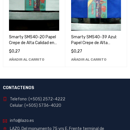
Smarty SMS40-20 Papel
Smarty SMS40-39 Azul:
Crepe de Alta Calidad en
Papel Crepe de Alta
Color Bla - Ideal para
Calidad para Manualidades
$
0,27
$
0,27
Manualidades y
y Decoraciones
AÑADIR AL CARRITO
AÑADIR AL CARRITO
Decoraciones
CONTACTENOS
Telefono: (+505) 2572-4222
Celular: (+505) 5736-4020
info@lazo.es
LAZO. Del monumento 75 vrs E, Frente terminal de