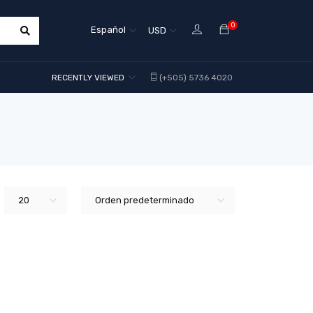
0
Español
USD
RECENTLY VIEWED
(+505) 5736 4020
20
Orden predeterminado