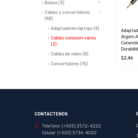
Bolsos (3)
Cables y convertidores
(48)
Adaptadores laptops (4)
Adaptado
Argom 
Cables conexion varios
Conexión
(2)
Durabili
Cables de video (8)
$
2,46
Convertidores (15)
LEER MÁ
Camaras web (3)
Cases y accesorios (1)
Enfriadores para laptop
(1)
Fundas para laptop (6)
CONTACTENOS
Hubs (7)
Telefono: (+505) 2572-4222
Lectores de tarjetas (3)
Celular: (+505) 5736-4020