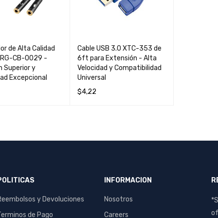
r de Alta Calidad
Cable USB 3.0 XTC-353 de
ARG-CB-0029 -
6ft para Extensión - Alta
 Superior y
Velocidad y Compatibilidad
dad Excepcional
Universal
$
4,22
S
QUICK VIEW
AÑADIR AL CARRIT
QUICK
O
VIEW
POLITICAS
INFORMACION
R
Reembolsos y Devoluciones
Nosotros
*S
of
Terminos de Pago
Careers