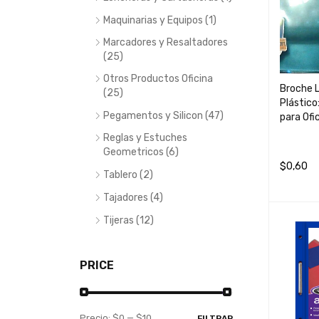
Maquinarias y Equipos (1)
Marcadores y Resaltadores
(25)
Otros Productos Oficina
Broche L
(25)
Plástico
Pegamentos y Silicon (47)
para Ofi
Reglas y Estuches
Geometricos (6)
$
0,60
Tablero (2)
AÑADIR 
Tajadores (4)
Tijeras (12)
PRICE
Precio:
$0
—
$10
FILTRAR