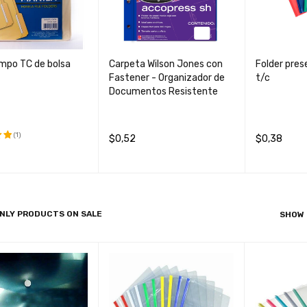
mpo TC de bolsa
Carpeta Wilson Jones con
Folder pres
Fastener - Organizador de
t/c
Documentos Resistente
(1)
$
0,52
$
0,38
o
AÑADIR AL CARRIT
QUICK
AÑADIR AL 
0
AL CARRIT
QUICK
O
VIEW
O
O
VIEW
NLY PRODUCTS ON SALE
SHOW