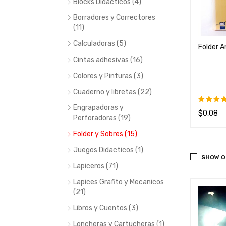
Blocks Didacticos (4)
0
$
0,36
Borradores y Correctores
IR AL CARRIT
QUICK
AÑADIR AL CARRIT
QUICK
(11)
O
VIEW
O
VIEW
Calculadoras (5)
Folder A
Cintas adhesivas (16)
Colores y Pinturas (3)
Cuaderno y libretas (22)
Engrapadoras y
$
0,08
Valorad
Perforadoras (19)
con
5.0
AÑADIR 
de 5
Folder y Sobres (15)
Juegos Didacticos (1)
SHOW O
Lapiceros (71)
Lapices Grafito y Mecanicos
(21)
Libros y Cuentos (3)
Loncheras y Cartucheras (1)