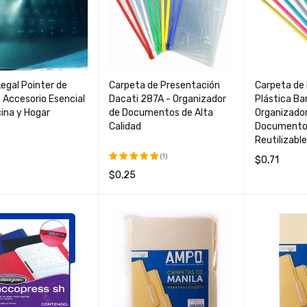
egal Pointer de
Carpeta de Presentación
Carpeta de
: Accesorio Esencial
Dacati 287A - Organizador
Plástica Bar
cina y Hogar
de Documentos de Alta
Organizado
Calidad
Documentos
Reutilizable
(1)
$
0,71
$
0,25
Valorado
AL CARRIT
QUICK
AÑADIR AL 
con
5.00
AÑADIR AL CARRIT
QUICK
de 5
O
VIEW
O
O
VIEW