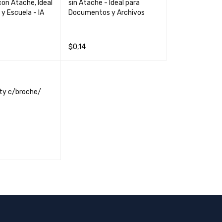
on Atache, Ideal
sin Atache - Ideal para
 y Escuela - IA
Documentos y Archivos
$
0,14
QUICK VIEW
AÑADIR AL CARRIT
QUICK
O
VIEW
ty c/broche/
CARRIT
QUICK
VIEW