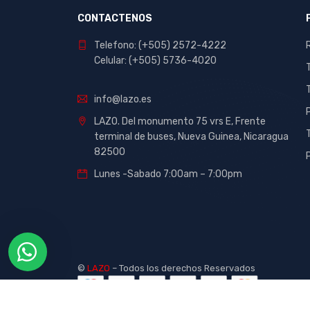
erich krause
CONTACTENOS
Et2c
Telefono: (+505) 2572-4222
Eurolustre
Celular: (+505) 5736-4020
Faber Castell
Forza
info@lazo.es
Gbc
LAZO. Del monumento 75 vrs E, Frente
Honeywell
terminal de buses, Nueva Guinea, Nicaragua
82500
Hystick
Lunes -Sabado 7:00am – 7:00pm
Imperial
Ink
Inkjoy
Kingston
©
LAZO
– Todos los derechos Reservados
Klipxtreme
Logitech