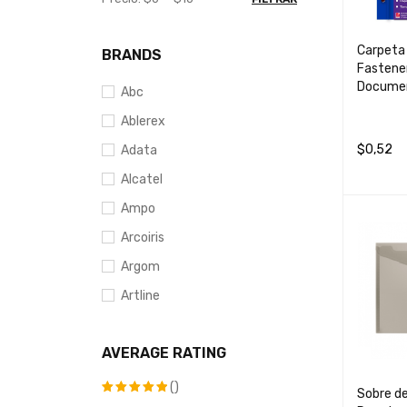
Carpeta
BRANDS
Fastener
Documen
Abc
Ablerex
$
0,52
Adata
AÑADIR 
Alcatel
Ampo
Arcoiris
Argom
Artline
Axxis
AVERAGE RATING
Azor
Barrilito
()
Sobre de