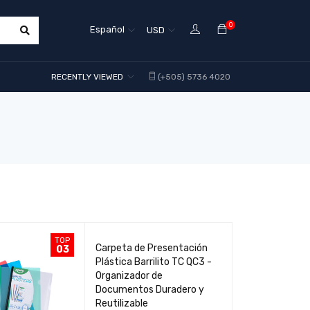
0
Español
USD
RECENTLY VIEWED
(+505) 5736 4020
TOP
TOP
Carpeta de Presentación
Carpeta de Pr
03
04
Plástica Barrilito TC QC3 -
Dacati 287A - 
Organizador de
de Documentos
Documentos Duradero y
Calidad
Reutilizable