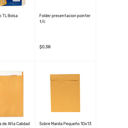
 TL Bolsa
Folder presentacion pointer
t/c
$
0,38
CARRIT
QUICK
AÑADIR AL CARRIT
QUICK
VIEW
O
VIEW
a de Alta Calidad
Sobre Manila Pequeño 10x13