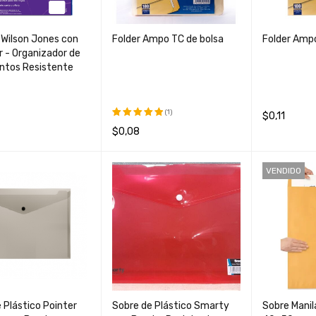
 Wilson Jones con
Folder Ampo TC de bolsa
Folder Ampo
 - Organizador de
tos Resistente
(1)
$
0,11
$
0,08
Valorado
AL CARRIT
QUICK
AÑADIR AL 
con
5.00
AÑADIR AL CARRIT
QUICK
de 5
O
VIEW
O
VENDIDO
O
VIEW
 Plástico Pointer
Sobre de Plástico Smarty
Sobre Manil