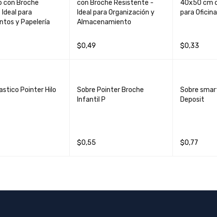
o con Broche
con Broche Resistente -
40x50 cm c
 Ideal para
Ideal para Organización y
para Oficina
tos y Papelería
Almacenamiento
$
0,49
$
0,33
AL CARRIT
QUICK
AÑADIR AL CARRIT
QUICK
LEER MÁS
O
VIEW
O
VIEW
astico Pointer Hilo
Sobre Pointer Broche
Sobre smar
Infantil P
Deposit
$
0,55
$
0,77
AL CARRIT
QUICK
AÑADIR AL CARRIT
QUICK
AÑADIR AL 
O
VIEW
O
VIEW
O