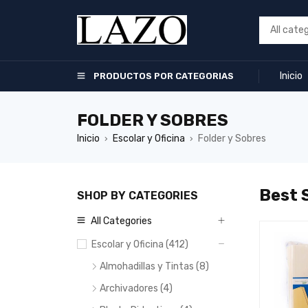
Inicio
PRODUCTOS POR CATEGORIAS
FOLDER Y SOBRES
Inicio
Escolar y Oficina
Folder y Sobres
›
›
Best S
SHOP BY CATEGORIES
All Categories
TOP
TOP
Escolar y Oficina (412)
e Legal Pointer de
Carpeta de Presentación
06
07
ico: Accesorio Esencial
Smarty TC - Organizador de
Almohadillas y Tintas (8)
Oficina y Hogar
Documentos de Alta
Calidad
Archivadores (4)