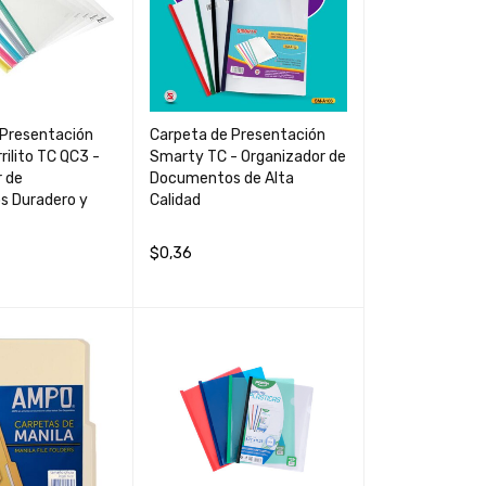
 Presentación
Carpeta de Presentación
rilito TC QC3 -
Smarty TC - Organizador de
r de
Documentos de Alta
 Duradero y
Calidad
$
0,36
CARRIT
QUICK
AÑADIR AL CARRIT
QUICK
VIEW
O
VIEW