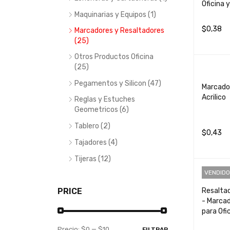
Oficina 
Maquinarias y Equipos (1)
$
0,38
Marcadores y Resaltadores
(25)
LEER MÁ
Otros Productos Oficina
(25)
Pegamentos y Silicon (47)
Marcado
Acrilico
Reglas y Estuches
Geometricos (6)
Tablero (2)
$
0,43
Tajadores (4)
AÑADIR 
Tijeras (12)
VENDIDO
PRICE
Resaltad
- Marcad
para Ofi
Precio:
$0
—
$10
FILTRAR