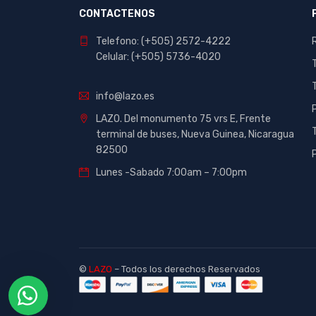
Bensia
()
Valorado
CONTACTENOS
con
5
de
()
Bic
Valorado
5
con
4
Telefono: (+505) 2572-4222
Valorado
Brio
de 5
Celular: (+505) 5736-4020
con
3
de 5
Bristol
Canon
info@lazo.es
chambrill
LAZO. Del monumento 75 vrs E, Frente
terminal de buses, Nueva Guinea, Nicaragua
Chamex
82500
Checkpoint
Lunes -Sabado 7:00am – 7:00pm
Claro
Dahua
Delta
Discovery
©
LAZO
– Todos los derechos Reservados
Elmers
Epson