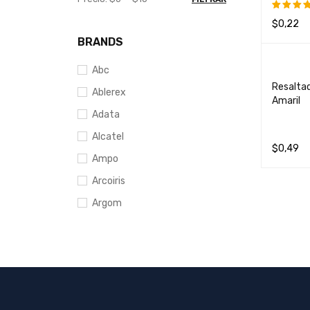
$
0,22
Valorad
con
BRANDS
LEER MÁ
4.00
de
5
Abc
Resaltad
Ablerex
Amaril
Adata
Alcatel
$
0,49
Ampo
AÑADIR 
Arcoiris
Argom
Artline
Axxis
AVERAGE RATING
Azor
Barrilito
()