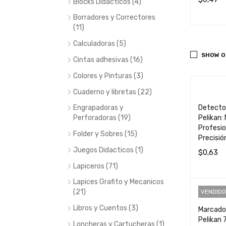
Blocks Didacticos (4)
IR AL CARRIT
QUICK
AÑADIR AL CARRIT
QUICK
AÑADIR 
Borradores y Correctores
(11)
O
VIEW
O
VIEW
Calculadoras (5)
SHOW O
Cintas adhesivas (16)
Colores y Pinturas (3)
Cuaderno y libretas (22)
Engrapadoras y
Detector
Perforadoras (19)
Pelikan:
Profesio
Folder y Sobres (15)
Precisió
Juegos Didacticos (1)
$
0,63
Lapiceros (71)
AÑADIR 
Lapices Grafito y Mecanicos
(21)
VENDIDO
Libros y Cuentos (3)
Marcado
Pelikan 
Loncheras y Cartucheras (1)