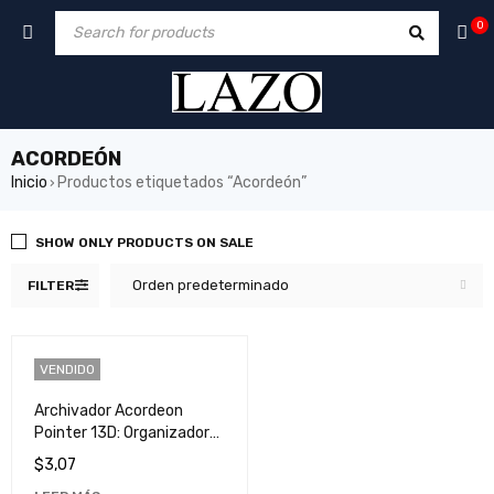
0
ACORDEÓN
Inicio
Productos etiquetados “Acordeón”
›
SHOW ONLY PRODUCTS ON SALE
Orden predeterminado
FILTER
VENDIDO
Archivador Acordeon
Pointer 13D: Organizador
de Documentos
$
3,07
Resistente y Espacioso