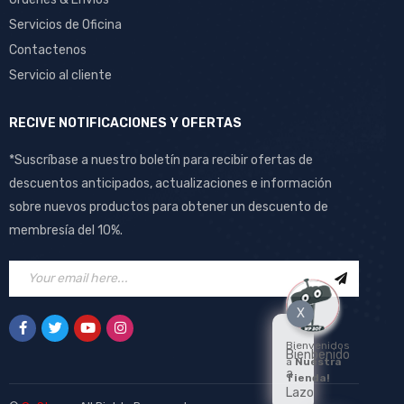
Servicios de Oficina
Contactenos
Servicio al cliente
RECIVE NOTIFICACIONES Y OFERTAS
*Suscríbase a nuestro boletín para recibir ofertas de
descuentos anticipados, actualizaciones e información
sobre nuevos productos para obtener un descuento de
membresía del 10%.
X
Bienvenidos
Bienbenido
a
Nuestra
a
Tienda!
Lazo