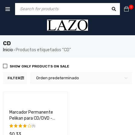
0
CD
Inicio
Productos etiquetados “CD”
›
SHOW ONLY PRODUCTS ON SALE
Orden predeterminado
FILTER
Marcador Permanente
Pelikan para CD/DVD -
Ideal para Etiquetado y
(1)
Organización
$
0,33
Valorado