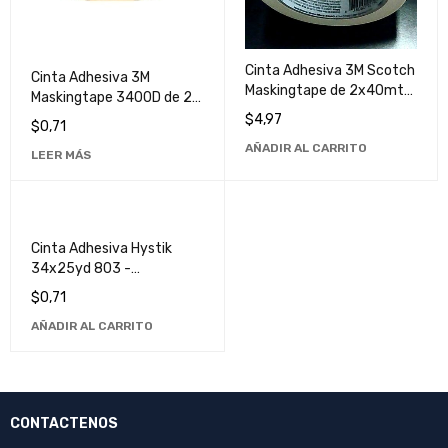
Cinta Adhesiva 3M Scotch
Cinta Adhesiva 3M
Maskingtape de 2x40mts
Maskingtape 3400D de 25
- Ideal para Pintura y
Metros - Resistente y
$
4,97
$
0,71
Decoración
Duradera
AÑADIR AL CARRITO
LEER MÁS
Cinta Adhesiva Hystik
34x25yd 803 -
Maskingtape de Alta
$
0,71
Calidad
AÑADIR AL CARRITO
CONTACTENOS