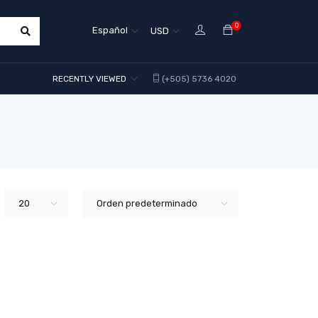
0
Español
USD
RECENTLY VIEWED
(+505) 5736 4020
20
Orden predeterminado