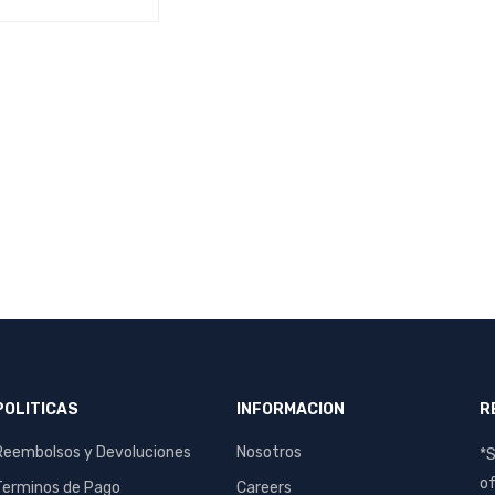
AL CARRIT
QUICK
O
VIEW
POLITICAS
INFORMACION
R
Reembolsos y Devoluciones
Nosotros
*S
of
Terminos de Pago
Careers