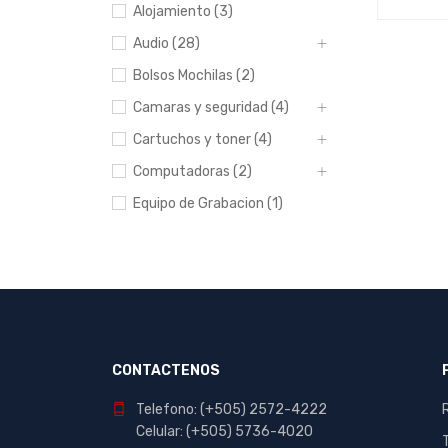
Alojamiento (3)
AÑADIR 
Audio (28)
Bolsos Mochilas (2)
Camaras y seguridad (4)
Cartuchos y toner (4)
Computadoras (2)
Equipo de Grabacion (1)
Escolar y Oficina (412)
Hogar (20)
Impresoras (8)
Manualidades (23)
Muebles (1)
CONTACTENOS
Papeleria (44)
Telefono: (+505) 2572-4222
Portables y
Celular: (+505) 5736-4020
entretenimiento (7)