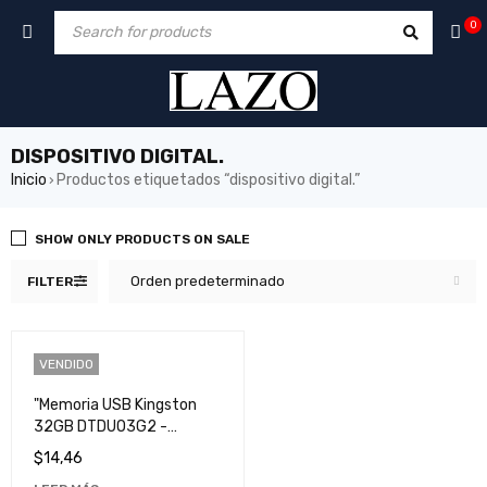
0
DISPOSITIVO DIGITAL.
Inicio
Productos etiquetados “dispositivo digital.”
›
SHOW ONLY PRODUCTS ON SALE
Orden predeterminado
FILTER
VENDIDO
"Memoria USB Kingston
32GB DTDUO3G2 -
Almacenamiento Portátil
$
14,46
de Alta Velocidad"