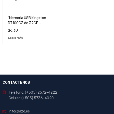
"Memoria USB Kingston
DT100G3 de 32GB -
Almacenamiento Portátil
$
6,30
y Rápido"
LEER MÁS
CONTACTENOS
Telefono: (+505) 2572-4222
Celular: (+505) 5736-4020
info@lazo.es