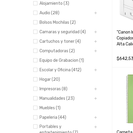
Alojamiento (3)
Audio (28)
Bolsos Mochilas (2)
Camaras y seguridad (4)
"Canon 
Copiador
Cartuchos y toner (4)
Alta Cal
Computadoras (2)
$
642,5
Equipo de Grabacion (1)
LEER MÁ
Escolar y Oficina (412)
Hogar (20)
Impresoras (8)
Manualidades (23)
Muebles (1)
Papeleria (44)
Portables y
Carpeta 
entretenimiento (7)