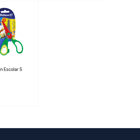
QUICK VIEW
AÑADIR AL CARRIT
QUICK
O
VIEW
an Escolar 5
CARRIT
QUICK
VIEW