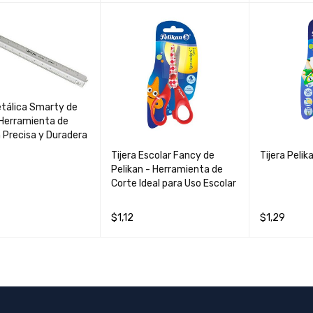
S
QUICK VIEW
AÑADIR AL CARRIT
QUICK
LEER MÁS
O
VIEW
etálica Smarty de
Herramienta de
 Precisa y Duradera
Tijera Escolar Fancy de
Tijera Pelik
Pelikan - Herramienta de
Corte Ideal para Uso Escolar
AL CARRIT
QUICK
O
VIEW
$
1,12
$
1,29
AÑADIR AL CARRIT
QUICK
AÑADIR AL 
O
VIEW
O