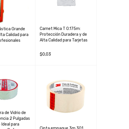
Carnet Mica T 0.175m:
ástica Grande
Protección Duradera y de
lta Calidad para
Alta Calidad para Tarjetas
ofesionales
$
0,03
LEER MÁS
QUICK VIEW
CARRIT
QUICK
VIEW
ra de Vidrio de
encia 2 Pulgadas
 Ideal para
Cinta empaque 3m 301