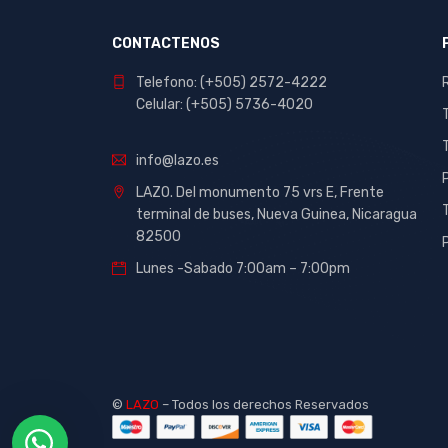
Checkpoint
CONTACTENOS
Claro
Dahua
Telefono: (+505) 2572-4222
Celular: (+505) 5736-4020
Delta
Discovery
info@lazo.es
Elmers
LAZO. Del monumento 75 vrs E, Frente
Epson
terminal de buses, Nueva Guinea, Nicaragua
82500
erich krause
Lunes -Sabado 7:00am – 7:00pm
Et2c
Eurolustre
Faber Castell
Forza
Gbc
©
LAZO
– Todos los derechos Reservados
Honeywell