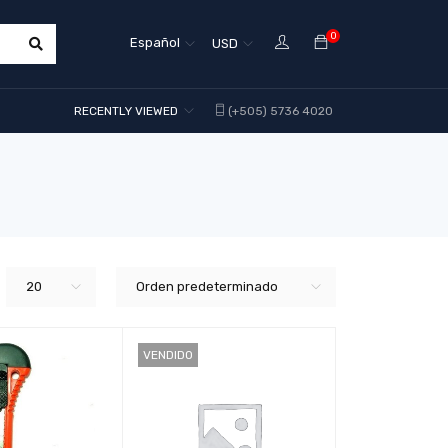
0
Español
USD
RECENTLY VIEWED
(+505) 5736 4020
20
Orden predeterminado
VENDIDO