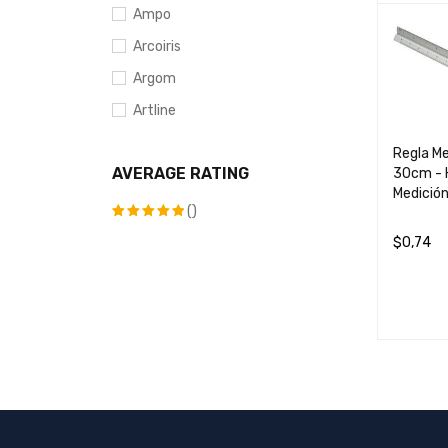
LEER MÁ
Ampo
Arcoiris
Argom
Artline
Axxis
Regla M
AVERAGE RATING
30cm - 
Azor
Medición
Barrilito
()
Bensia
Valorado
$
0,74
con
5
de
Bic
AÑADIR 
5
Brio
Bristol
Canon
chambrill
Chamex