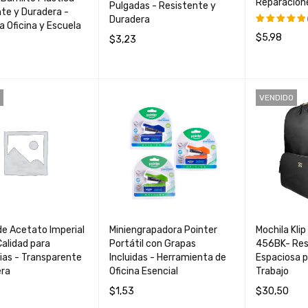
Reparacion
Pulgadas - Resistente y
te y Duradera -
Duradera
ra Oficina y Escuela
$
5,98
$
3,23
Valorado
con
5.00
AÑADIR AL 
AÑADIR AL CARRIT
QUICK
de 5
O
AL CARRIT
QUICK
O
VIEW
VENDIDO
O
VIEW
e Acetato Imperial
Miniengrapadora Pointer
Mochila Kl
Calidad para
Portátil con Grapas
456BK- Res
ias - Transparente
Incluidas - Herramienta de
Espaciosa p
era
Oficina Esencial
Trabajo
$
1,53
$
30,50