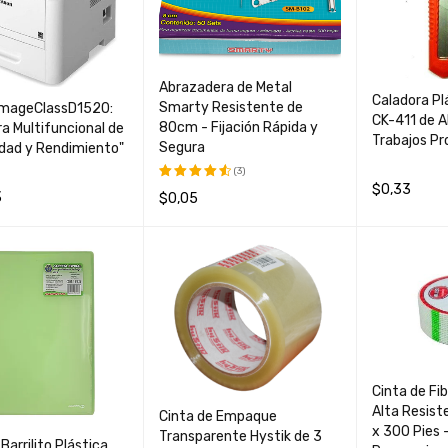
Abrazadera de Metal
Caladora Pl
Smarty Resistente de
ImageClassD1520:
CK-411 de A
80cm - Fijación Rápida y
a Multifuncional de
Trabajos Pr
Segura
idad y Rendimiento"
(3)
$
0,33
3
$
0,05
Valorado
con
4.67
AÑADIR AL 
S
QUICK VIEW
AÑADIR AL CARRIT
QUICK
de 5
O
O
VIEW
Cinta de Fib
Alta Resist
Cinta de Empaque
x 300 Pies -
Transparente Hystik de 3
Barrilito Plástica