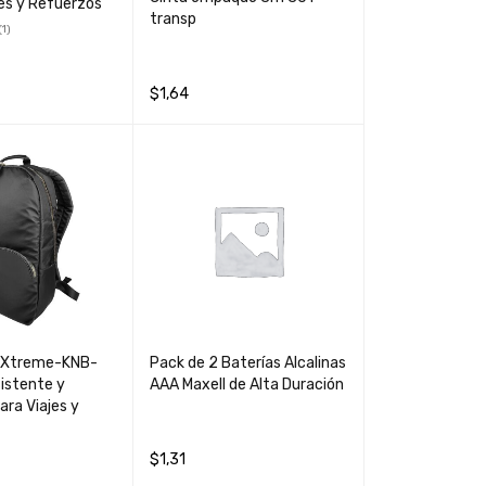
es y Refuerzos
transp
(1)
CARRIT
QUICK
$
1,64
VIEW
AÑADIR AL CARRIT
QUICK
O
VIEW
ip Xtreme-KNB-
Pack de 2 Baterías Alcalinas
istente y
AAA Maxell de Alta Duración
ara Viajes y
$
1,31