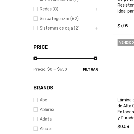
Resisten
Redes (8)
Ideal pa
Sin categorizar (82)
$
7,09
Sistemas de caja (2)
AÑADIR 
VENDIDO
PRICE
Precio:
$0
—
$650
FILTRAR
BRANDS
Lámina d
Abc
de Alta 
Ablerex
Fotocop
y Durad
Adata
$
0,08
Alcatel