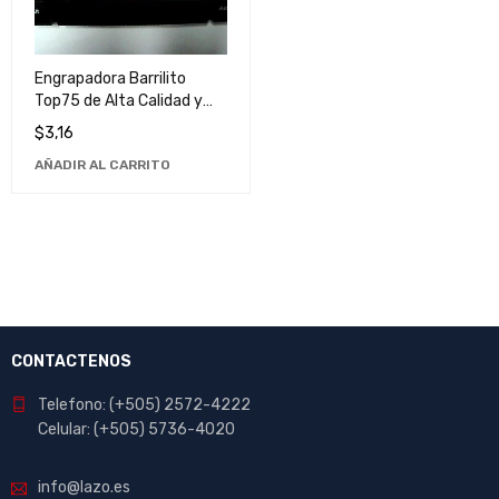
Engrapadora Barrilito
Top75 de Alta Calidad y
Durabilidad para Oficina y
$
3,16
Hogar
AÑADIR AL CARRITO
CONTACTENOS
Telefono: (+505) 2572-4222
Celular: (+505) 5736-4020
info@lazo.es