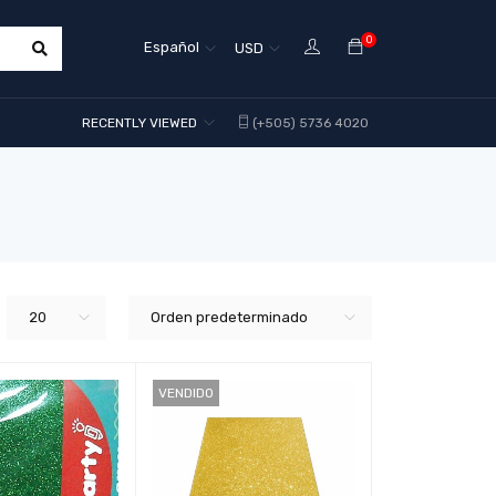
0
Español
USD
RECENTLY VIEWED
(+505) 5736 4020
20
Orden predeterminado
VENDIDO