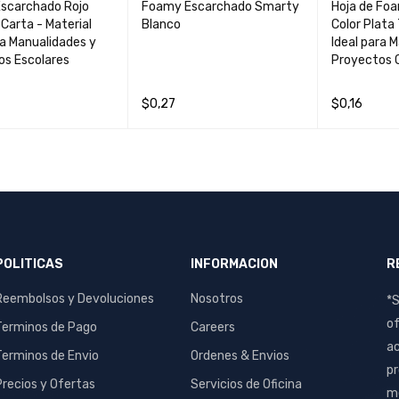
scarchado Rojo
Foamy Escarchado Smarty
Hoja de Fo
arta - Material
Blanco
Color Plata
ra Manualidades y
Ideal para 
os Escolares
Proyectos 
$
0,27
$
0,16
S
QUICK VIEW
AÑADIR AL CARRIT
QUICK
LEER MÁS
O
VIEW
POLITICAS
INFORMACION
R
Reembolsos y Devoluciones
Nosotros
*S
of
Terminos de Pago
Careers
ac
Terminos de Envio
Ordenes & Envios
pr
Precios y Ofertas
Servicios de Oficina
me