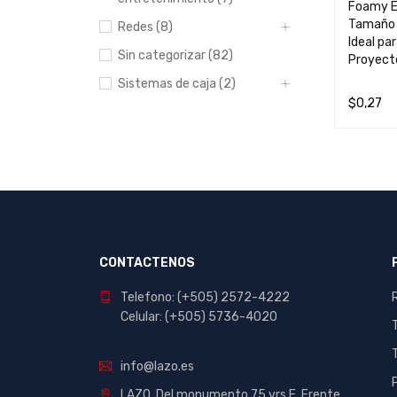
Foamy E
Tamaño C
Redes (8)
Ideal pa
Sin categorizar (82)
Proyect
Sistemas de caja (2)
$
0,27
LEER MÁ
PRICE
Precio:
$0
—
$10
FILTRAR
BRANDS
CONTACTENOS
Abc
Telefono: (+505) 2572-4222
Celular: (+505) 5736-4020
Ablerex
Adata
info@lazo.es
Alcatel
LAZO. Del monumento 75 vrs E, Frente