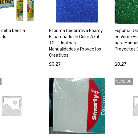
 ceba bensia
Espuma Decorativa Foamy
Espuma Dec
ado
Escarchado en Color Azul
en Verde Es
TC - Ideal para
para Manual
Manualidades y Proyectos
Proyectos 
Creativos
$
0,27
$
0,27
S
QUICK VIEW
AÑADIR AL CARRIT
QUICK
AÑADIR AL 
VENDIDO
O
VIEW
O