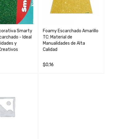
orativa Smarty
Foamy Escarchado Amarillo
carchado - Ideal
TC: Material de
idades y
Manualidades de Alta
Creativos
Calidad
$
0,16
CARRIT
QUICK
LEER MÁS
QUICK VIEW
VIEW