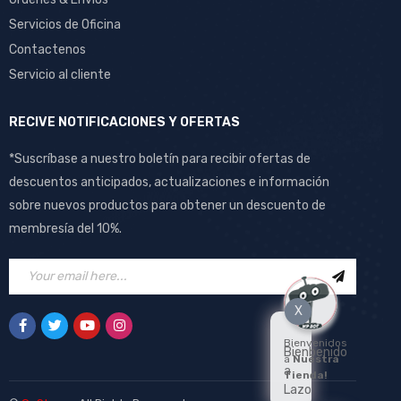
Servicios de Oficina
Contactenos
Servicio al cliente
RECIVE NOTIFICACIONES Y OFERTAS
*Suscríbase a nuestro boletín para recibir ofertas de
descuentos anticipados, actualizaciones e información
sobre nuevos productos para obtener un descuento de
membresía del 10%.
X
Bienvenidos
Bienbenido
a
Nuestra
a
Tienda!
Lazo