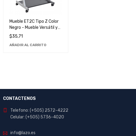
Mueble ET2C Tipo Z Color
Negro - Mueble Versátil y
Elegante para Hogar y
$
35,71
Oficina
AÑADIR AL CARRITO
CONTACTENOS
Telefono: (+505) 2572-4222
Celular: (+505) 5736-4020
info@lazo.es