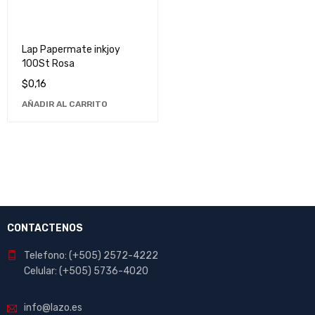
Lap Papermate inkjoy
100St Rosa
$
0,16
AÑADIR AL CARRITO
CONTACTENOS
Telefono: (+505) 2572-4222
Celular: (+505) 5736-4020
info@lazo.es