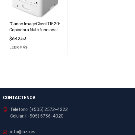
"Canon ImageClassD1520:
Copiadora Multifuncional
de Alta Calidad y
$
642,53
Rendimiento"
LEER MÁS
CONTACTENOS
Telefono: (+505) 2572-4222
Celular: (+505) 5736-4020
info@lazo.es