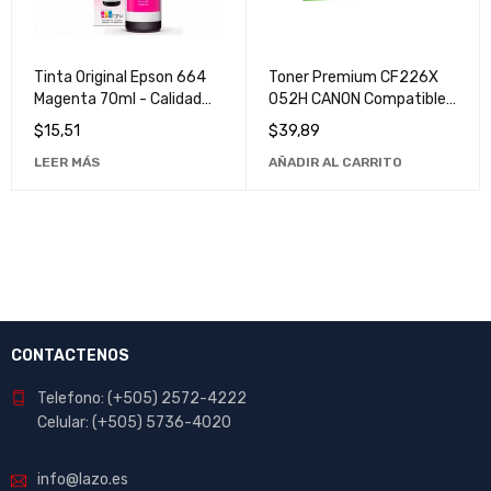
Tinta Original Epson 664
Toner Premium CF226X
Magenta 70ml - Calidad
052H CANON Compatible
Superior para Impresiones
de Alta Calidad para
$
15,51
$
39,89
Vibrantes
Impresiones Profesionales
LEER MÁS
AÑADIR AL CARRITO
CONTACTENOS
Telefono: (+505) 2572-4222
Celular: (+505) 5736-4020
info@lazo.es