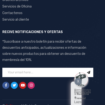
Servicios de Oficina
Contactenos
Servicio al cliente
RECIVE NOTIFICACIONES Y OFERTAS
*Suscríbase a nuestro boletín para recibir ofertas de
descuentos anticipados, actualizaciones e información
sobre nuevos productos para obtener un descuento de
membresía del 10%.
X
Bienvenidos
Bienbenido
a
Nuestra
a
Tienda!
Lazo