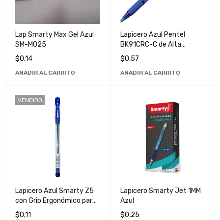
Lap Smarty Max Gel Azul
Lapicero Azul Pentel
SM-M025
BK91CRC-C de Alta
Calidad para Escritura
$
0,14
$
0,57
Suave
AÑADIR AL CARRITO
AÑADIR AL CARRITO
VENDIDO
Lapicero Azul Smarty Z5
Lapicero Smarty Jet 1MM
con Grip Ergonómico para
Azul
Escritura Cómoda
$
0,11
$
0,25