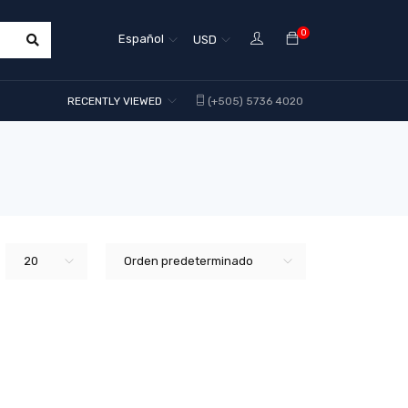
0
Español
USD
RECENTLY VIEWED
(+505) 5736 4020
20
Orden predeterminado