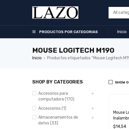
Inicio
PRODUCTOS POR CATEGORIAS
MOUSE LOGITECH M190
Inicio
Productos etiquetados “Mouse Logitech M1
›
SHOP BY CATEGORIES
SHOW O
Accesorios para
computadora (170)
Accessorios (1)
Mouse L
Almacenamientos de
Inalambr
datos (33)
$
14,54