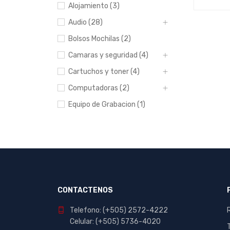
Alojamiento (3)
AÑADIR 
Audio (28)
Bolsos Mochilas (2)
Camaras y seguridad (4)
Cartuchos y toner (4)
Computadoras (2)
Equipo de Grabacion (1)
Escolar y Oficina (412)
Hogar (20)
Impresoras (8)
Manualidades (23)
Muebles (1)
CONTACTENOS
Papeleria (44)
Telefono: (+505) 2572-4222
Portables y
Celular: (+505) 5736-4020
entretenimiento (7)