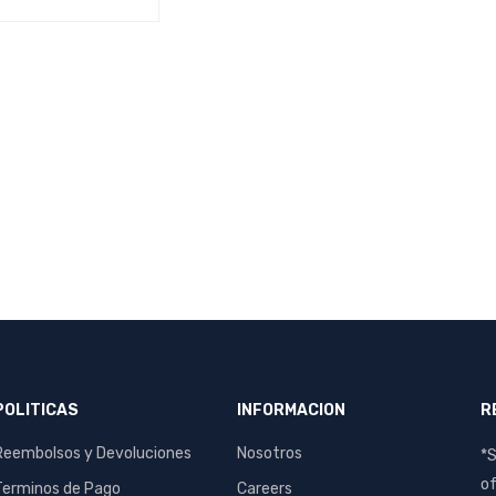
AL CARRIT
QUICK
O
VIEW
POLITICAS
INFORMACION
R
Reembolsos y Devoluciones
Nosotros
*S
of
Terminos de Pago
Careers