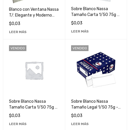
Sobre Blanco Nassa
Blanco con Ventana Nassa
Tamaño Carta 1/50 75g -
T/: Elegante y Moderno
Papelería de Alta Calidad
para Decoración de
$
0,03
$
0,03
para Oficina y Hogar
Interiores
LEER MÁS
LEER MÁS
VENDIDO
VENDIDO
Sobre Blanco Nassa
Sobre Blanco Nassa
Tamaño Carta 1/50 75g -
Tamaño Legal 1/50 75g -
Papelería de Alta Calidad
Papelería de Alta Calidad
$
0,03
$
0,03
para Oficina y Hogar
para Documentos
LEER MÁS
LEER MÁS
Oficiales