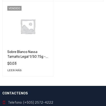
VENDIDO
Sobre Blanco Nassa
Tamaño Legal 1/50 75g -
Papelería de Alta Calidad
$
0,03
para Documentos
LEER MÁS
Oficiales
CONTACTENOS
Telefono: (+505) 2572-4222