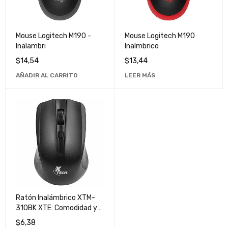
Mouse Logitech M190 -
Mouse Logitech M190
Inalambri
Inalmbrico
$
14,54
$
13,44
AÑADIR AL CARRITO
LEER MÁS
Ratón Inalámbrico XTM-
310BK XTE: Comodidad y
Eficiencia en un Solo Click
$
6,38