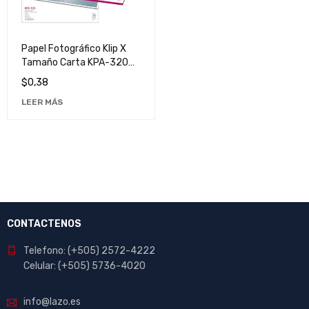
Papel Fotográfico Klip X
Tamaño Carta KPA-320
de Alta Calidad para
$
0,38
Impresiones Profesionales
LEER MÁS
CONTACTENOS
Telefono: (+505) 2572-4222
Celular: (+505) 5736-4020
info@lazo.es