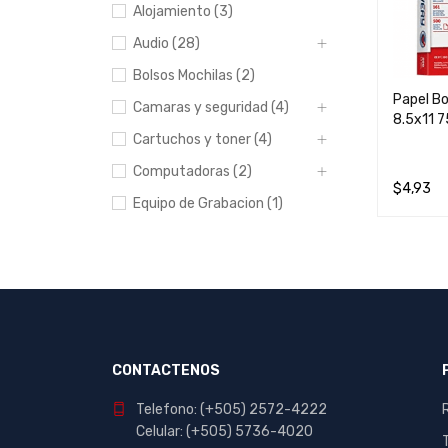
Alojamiento (3)
Audio (28)
Bolsos Mochilas (2)
Papel B
Camaras y seguridad (4)
8.5x11 
Cartuchos y toner (4)
Computadoras (2)
$
4,93
Equipo de Grabacion (1)
AÑADIR 
Escolar y Oficina (412)
Hogar (20)
Impresoras (8)
Manualidades (23)
Muebles (1)
CONTACTENOS
Papeleria (44)
Telefono: (+505) 2572-4222
Portables y
Celular: (+505) 5736-4020
entretenimiento (7)