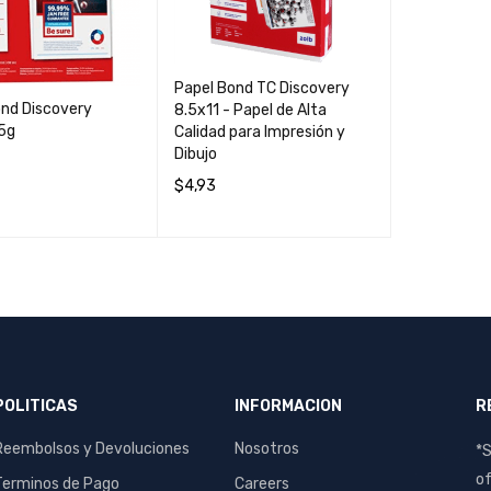
Papel Bond TC Discovery
ond Discovery
8.5x11 - Papel de Alta
75g
Calidad para Impresión y
Dibujo
$
4,93
AÑADIR AL CARRIT
QUICK
AL CARRIT
QUICK
O
VIEW
O
VIEW
POLITICAS
INFORMACION
R
Reembolsos y Devoluciones
Nosotros
*S
of
Terminos de Pago
Careers