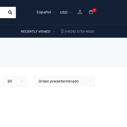
0
Español
USD
RECENTLY VIEWED
(+505) 5736 4020
20
Orden predeterminado