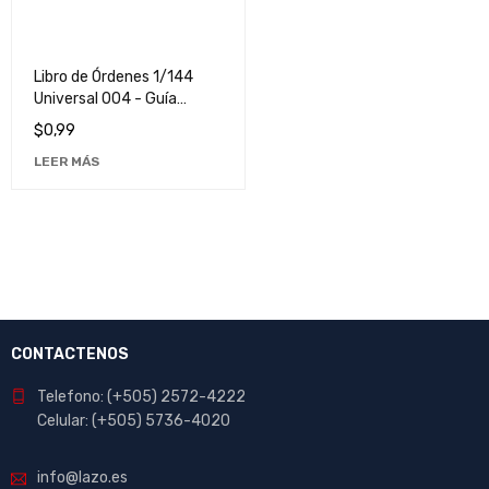
Libro de Órdenes 1/144
Universal 004 - Guía
Detallada para
$
0,99
Coleccionistas
LEER MÁS
CONTACTENOS
Telefono: (+505) 2572-4222
Celular: (+505) 5736-4020
info@lazo.es