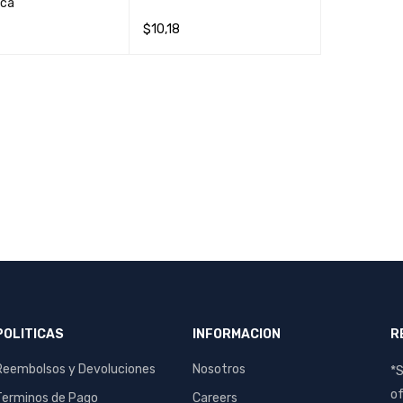
ica
$
10,18
AL CARRIT
QUICK
AÑADIR AL CARRIT
QUICK
O
VIEW
O
VIEW
POLITICAS
INFORMACION
R
Reembolsos y Devoluciones
Nosotros
*S
of
Terminos de Pago
Careers