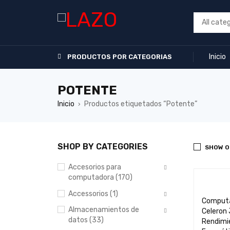
Inicio
PRODUCTOS POR CATEGORIAS
POTENTE
Inicio
Productos etiquetados “Potente”
›
SHOP BY CATEGORIES
SHOW O
Accesorios para
computadora (170)
Accessorios (1)
Computa
Almacenamientos de
Celeron
datos (33)
Rendimie