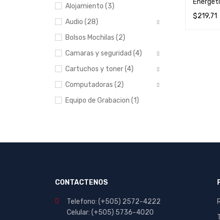
Energét
Alojamiento (3)
$
219,71
Audio (28)
AÑADIR 
Bolsos Mochilas (2)
Camaras y seguridad (4)
Cartuchos y toner (4)
Computadoras (2)
Equipo de Grabacion (1)
Escolar y Oficina (412)
Hogar (20)
Impresoras (8)
Manualidades (23)
Muebles (1)
CONTACTENOS
Papeleria (44)
Telefono: (+505) 2572-4222
Portables y
Celular: (+505) 5736-4020
entretenimiento (7)