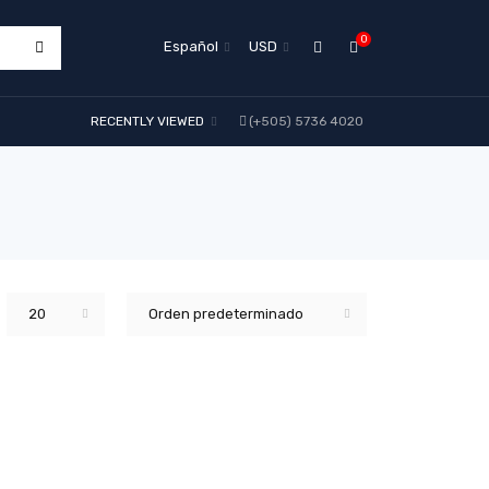
0
Español
USD
RECENTLY VIEWED
(+505) 5736 4020
20
Orden predeterminado