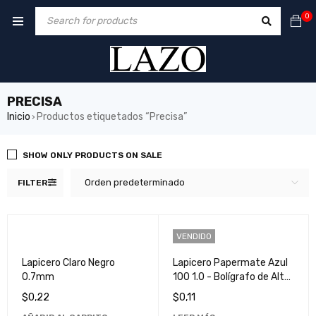
0
PRECISA
Inicio
Productos etiquetados “Precisa”
›
SHOW ONLY PRODUCTS ON SALE
Orden predeterminado
FILTER
VENDIDO
Lapicero Claro Negro
Lapicero Papermate Azul
0.7mm
100 1.0 - Bolígrafo de Alta
Calidad para Escritura
$
0,22
$
0,11
Suave y Precisa