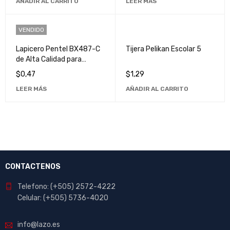
AÑADIR AL CARRITO
LEER MÁS
VENDIDO
Lapicero Pentel BX487-C
Tijera Pelikan Escolar 5
de Alta Calidad para
Escritura Suave y Precisa
$
0,47
$
1,29
LEER MÁS
AÑADIR AL CARRITO
CONTACTENOS
Telefono: (+505) 2572-4222
Celular: (+505) 5736-4020
info@lazo.es