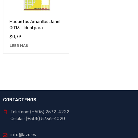
Etiquetas Amarillas Janel
0013 - Ideal para
Organización y
$
0,79
Clasificación
LEER MÁS
CONTACTENOS
Telefono: (+505) 2572-4222
Celular: (+505) 5736-4020
info@lazo.es